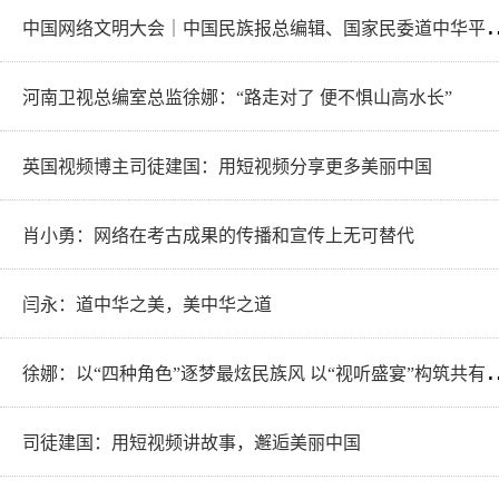
国网络文明大会｜中国民族报总编辑、国家民委
河南卫视总编室总监徐娜：“路走对了 便不惧山高水长”
英国视频博主司徒建国：用短视频分享更多美丽中国
肖小勇：网络在考古成果的传播和宣传上无可替代
闫永：道中华之美，美中华之道
娜：以“四种角色”逐梦最炫民族风
司徒建国：用短视频讲故事，邂逅美丽中国