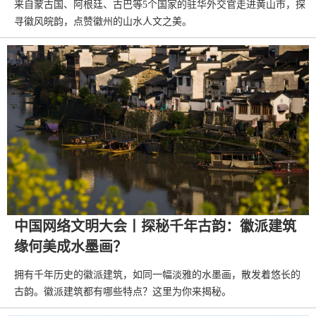
来自蒙古国、阿根廷、古巴等5个国家的驻华外交官走进黄山市，探
寻徽风皖韵，点赞徽州的山水人文之美。
中国网络文明大会丨探秘千年古韵：徽派建筑
缘何美成水墨画？
拥有千年历史的徽派建筑，如同一幅淡雅的水墨画，散发着悠长的
古韵。徽派建筑都有哪些特点？这里为你来揭秘。