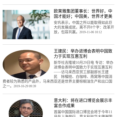
欧莱雅集团董事长：世界好，中
国才能好；中国美，世界才更美
安巩表示，中国之所以能取得如此巨
大的发展成就，离不开8个字：改革开
放，包容共赢。
2019-11-06 10:12
王建民：举办进博会表明中国致
力于实现互惠互利
新华社吉隆坡10月29日电 专访：举办
进博会表明中国致力于实现互惠互利
——访马来西亚贸工部副部长王建
民 除榴梿、白咖啡、燕窝等中国消
费者较为熟悉的产品外，马来西亚还是世界主要棕榈油生产和出口国
之一。
2019-10-29 09:39
意大利：将在进口博览会展示丰
富合作成果
首届中国国际进口博览会将于今年11
月在上海举行，意大利驻华大使谢国