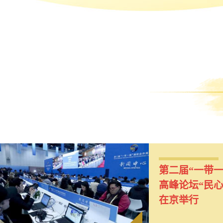
美国小姑娘梦
第二届“一带
“一带一路”
多国携手共建
“一带一路”
骆驼撒欢，却
高峰论坛“民
合作交响乐
收征管合作机
比赛暨“21世
圈了粉
在京举行
比赛总决赛在