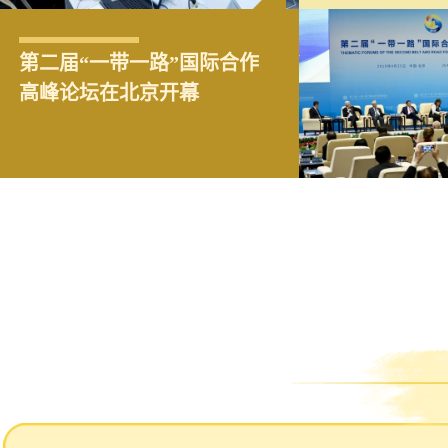
世界那么大，为什么这些学
第二届“一带一路”国际合作
“一带一路”企业家大会在京
共建“一带一路” 开创美好未
驻英国大使刘晓明在英国
霸pick了中国？
高峰论坛在北京开幕
举行 与会代表称赞“一带一
来 “新时代大讲堂”即将开讲
《旗帜晚报》发表署名文章
路”带来巨大机遇
《中英“一带一路”合作大有
可为》