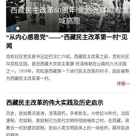
西藏民主改革60周年 党的光辉照耀雪
域高原
“从内心感恩党”——“西藏民主改革第一村”见
闻
克松社区党支部书记边巴次仁介绍，西藏民主改革之前，克松社区
叫克松庄园，是旧西藏大农奴主索康·旺清格勒在山南的六大庄园
之一。1959年，克松是西藏第一个进行民主改革的村子，因此被称
为西藏民主改革第一村。
详细>>
西藏民主改革的伟大实践及历史启示
历史，犹如黄河波涛，涤荡腐朽，孕育新生。20世纪50年代，当奴
隶制、农奴制、黑奴制已为现代文明所彻底唾弃之时，在西藏，政
教合一的封建农奴制，犹如人类文明肌体上的一块疮疖，羁绊前进
的脚步。