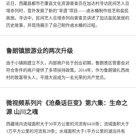
近日，西藏昌都市芒康县文化资源普查员在加达村寻访民间艺人旦
增赤列时，意外发掘了新的“非遗”项目——卤水桶制作技艺和盐民
故居。寻访中，民间艺人旦增赤列向普查员讲述了加达盐民故居的
历史故事，并现场展示了自己制作卤水桶的过程。
鲁朗镇旅游业的两次升级
由于小镇刚建立不久，内部商户处于创业初期，鲁朗景区管委会对
符合条件的商户提供了多项扶持政策。2014年，作为鲁朗镇扎西岗
村的致富带头人，平措大叔成为一名光荣的共产党员。
微视频系列片《沧桑话巨变》第六集：生命之
源 山川之魂
西藏境内流域面积大于50平方公里的河流有6418条；流域面积大于
1万平方公里的河流有28条；水域面积大于1平方公里的湖泊共有