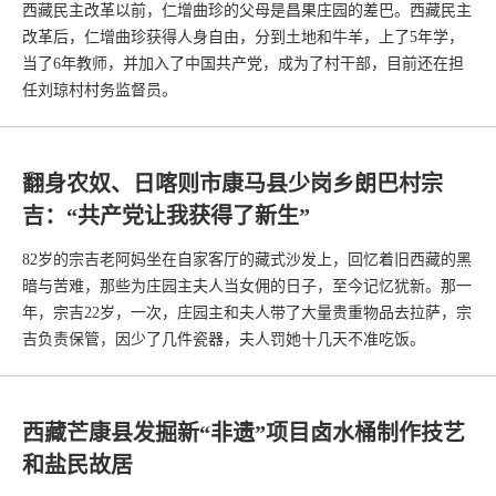
西藏民主改革以前，仁增曲珍的父母是昌果庄园的差巴。西藏民主
改革后，仁增曲珍获得人身自由，分到土地和牛羊，上了5年学，
当了6年教师，并加入了中国共产党，成为了村干部，目前还在担
任刘琼村村务监督员。
翻身农奴、日喀则市康马县少岗乡朗巴村宗
吉：“共产党让我获得了新生”
82岁的宗吉老阿妈坐在自家客厅的藏式沙发上，回忆着旧西藏的黑
暗与苦难，那些为庄园主夫人当女佣的日子，至今记忆犹新。那一
年，宗吉22岁，一次，庄园主和夫人带了大量贵重物品去拉萨，宗
吉负责保管，因少了几件瓷器，夫人罚她十几天不准吃饭。
西藏芒康县发掘新“非遗”项目卤水桶制作技艺
和盐民故居