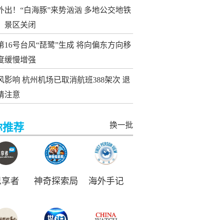
外出！“白海豚”来势汹汹 多地公交地铁
、景区关闭
第16号台风“琵鹭”生成 将向偏东方向移
度缓慢增强
风影响 杭州机场已取消航班388架次 退
请注意
换一批
你推荐
思享者
神奇探索局
海外手记