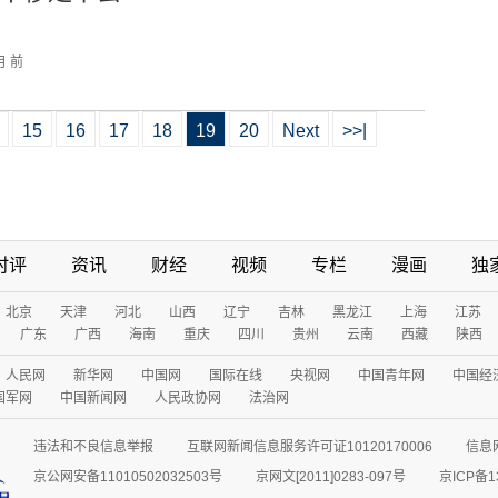
月 前
15
16
17
18
19
20
Next
>>|
时评
资讯
财经
视频
专栏
漫画
独
北京
天津
河北
山西
辽宁
吉林
黑龙江
上海
江苏
广东
广西
海南
重庆
四川
贵州
云南
西藏
陕西
人民网
新华网
中国网
国际在线
央视网
中国青年网
中国经
国军网
中国新闻网
人民政协网
法治网
违法和不良信息举报
互联网新闻信息服务许可证10120170006
信息
京公网安备11010502032503号
京网文[2011]0283-097号
京ICP备1