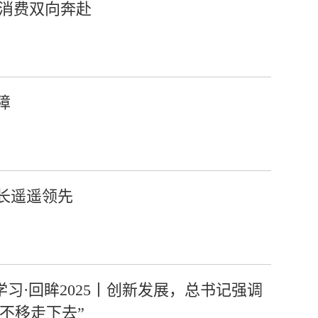
促消费双向奔赴
障
长遥遥领先
学习·回眸2025丨创新发展，总书记强调
定不移走下去”