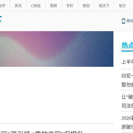
时评
资讯
C财经
视频
专栏
原创
观天下
地方
下
移
热
上半
印尼
暂勿
让“
司法
20
房破