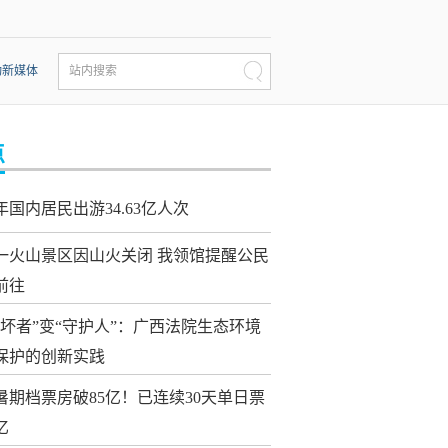
动新媒体
站内搜索
点
年国内居民出游34.63亿人次
一火山景区因山火关闭 我领馆提醒公民
前往
破坏者”变“守护人”：广西法院生态环境
保护的创新实践
26暑期档票房破85亿！已连续30天单日票
亿