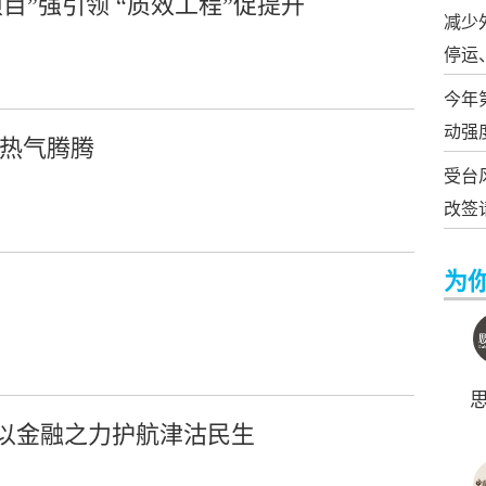
目”强引领 “质效工程”促提升
减少
停运
今年
动强
期热气腾腾
受台
改签
为
以金融之力护航津沽民生