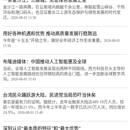
一条金沙江，三座城，见证绿色发展之变
金沙江一路奔腾，在云南境内蜿蜒千余公里，串联起雪山峡谷、干热
河谷和港口码头，也见证着长江上游生态保护与绿色发展的时代变
迁。
2026-08-01 15:58
用好各种机遇和优势 推动高质量发展行稳致远
今年是“十五五”开局之年，做好全年经济工作至关重要。
2026-08-01
15:50
布隆迪媒体：中国推动人工智能惠及全球
当前，全球人工智能发展呈现出两种不同路线。西方科技巨头主导的
人工智能发展路线往往伴随较高的商业门槛，进一步加剧全球数字鸿
沟。
2026-08-01 15:45
台湾民众踊跃游大陆，民进党当局恐吓当休矣
事实是最有力的证明。据统计，去年台胞来大陆达489.18万人次，较
前一年增长21.6%，而今年上半年这一数字已达285万人次，同比增长
24.9%。
2026-08-01 15:40
深刻认识“最本质的特征”和“最大优势”