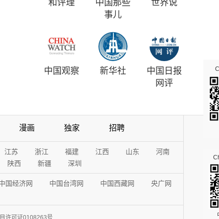
和评理
中国那些
世界说
事儿
中国观察
新华社
中国日报
网评
漫画
独家
招聘
江苏
浙江
福建
江西
山东
河南
Ch
陕西
新疆
深圳
中国经济网
中国台湾网
中国西藏网
央广网
许可证0108263号