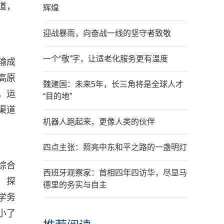
道，
辉煌
迎战暴雨，向奋战一线的坚守者致敬
一个“敬”字，让适老化服务更有温度
输成
高原
魏建国：未来5年，长三角将是全球人才
，运
“目的地”
渠道
机器人跑起来，更像人类的伙伴
四点主张：照亮中东和平之路的一盏明灯
综合
西班牙观察家：首相四年四访华，尽显马
，探
德里的务实与自主
学务
小了