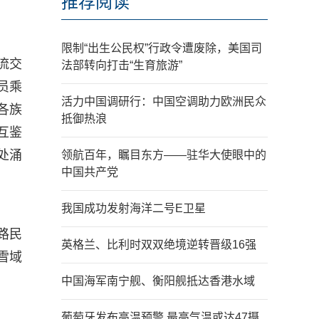
推荐阅读
限制“出生公民权”行政令遭废除，美国司
流交
法部转向打击“生育旅游”
员乘
活力中国调研行：中国空调助力欧洲民众
各族
抵御热浪
互鉴
处涌
领航百年，瞩目东方——驻华大使眼中的
中国共产党
我国成功发射海洋二号E卫星
路民
英格兰、比利时双双绝境逆转晋级16强
雪域
中国海军南宁舰、衡阳舰抵达香港水域
葡萄牙发布高温预警 最高气温或达47摄