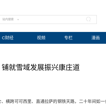
站内搜索
C财经
视频
专栏
漫画
，铺就雪域发展振兴康庄道
仑、横跨可可西里、直通拉萨的钢铁天路，二十年间如一