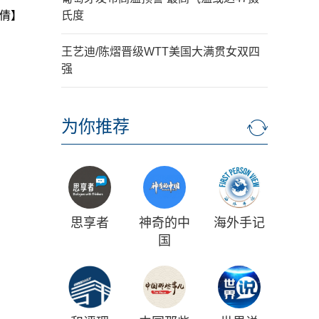
倩】
氏度
王艺迪/陈熠晋级WTT美国大满贯女双四
强
为你推荐
思享者
神奇的中
海外手记
国