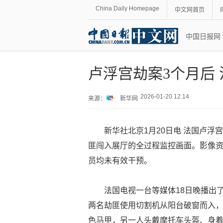
China Daily Homepage
中文网首页
中国日报网
卢浮宫劫案3个月后
2026-01-20 12:14
来源：
新华网
新华社北京1月20日电 法国卢浮
匪闯入展厅的全过程监控画面。影像
员均未有效干预。
法国电视一台等媒体18日晚播出
两名劫匪使用切割机从阳台破窗而入
色马甲，另一人头戴摩托车头盔、身