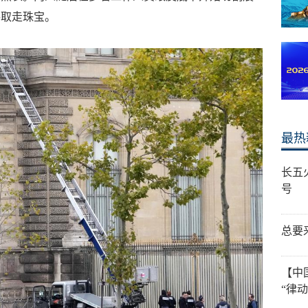
手取走珠宝。
最热
长五
号
总要
【中
“律