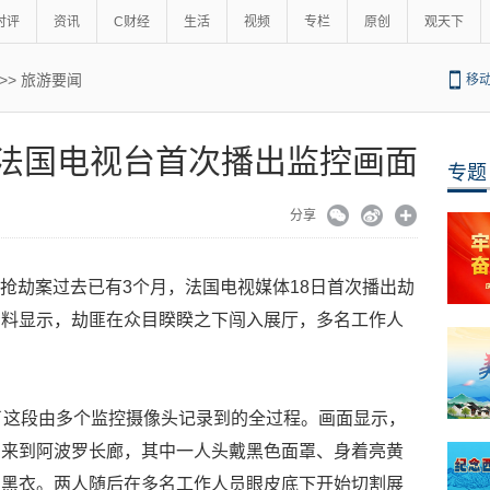
时评
资讯
C财经
生活
视频
专栏
原创
观天下
>>
旅游要闻
移
 法国电视台首次播出监控画面
专题
分享
宫抢劫案过去已有3个月，法国电视媒体18日首次播出劫
资料显示，劫匪在众目睽睽之下闯入展厅，多名工作人
了这段由多个监控摄像头记录到的全过程。画面显示，
，来到阿波罗长廊，其中一人头戴黑色面罩、身着亮黄
着黑衣。两人随后在多名工作人员眼皮底下开始切割展