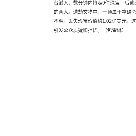
台潜入，数分钟内抢走9件珠宝，后逃
的两人。遭劫文物中，一顶属于拿破
不明。丢失珍宝价值约1.02亿美元
引发公众质疑和担忧。（包雪琳）