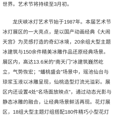
世界。艺术节将持续至3月初。
龙庆峡冰灯艺术节始于1987年。本届艺术节
冰灯展区的一大亮点，是以国产动画经典《大闹
天宫》为灵感打造的奇幻冰境，20余组大型主题
冰建筑与150余件精美冰雕作品还原经典场景。
展区内，高达13.6米的“南天门”冰建筑巍然屹
立，气势恢宏；“蟠桃盛会”场景中，瑶池仙台与
琼浆玉液以冰雕呈现，仙桃造型灯流光溢彩。展
区内还设置4处“名场面放映点”，通过动态光影与
静态冰雕的融合，让经典场景鲜活再现。花灯展
区，18组大型主题灯组搭配180件精巧小型花灯