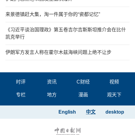
来景德镇赶大集，淘一件属于你的“瓷都记忆”
《习近平谈治国理政》第五卷吉尔吉斯斯坦推介会在比什
凯克举行
伊朗军方发言人称在霍尔木兹海峡问题上绝不让步
时评
资讯
C财经
视频
专栏
地方
漫画
观天下
English
中文
desktop