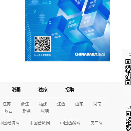
漫画
独家
招聘
江苏
浙江
福建
江西
山东
河南
Ch
陕西
新疆
深圳
中国经济网
中国台湾网
中国西藏网
央广网