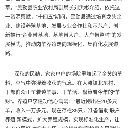
草。”民勤县农业农村局副局长刘洪彬介绍，依托这
一资源禀赋，“十四五”期间，民勤县通过培育龙头企
业、建设养殖基地、发展专业合作社和示范户，创
新推行“企业带基地、基地带大户、大户带整村”的发
展模式，推动肉羊养殖走向规模化、集群化发展道
路。
深秋的民勤，家家户户的场院里堆起了金黄的草
料，空气中弥漫着收获的气息。在大滩镇北东村，
干部群众正忙着谈羊事、干羊活、盘算着今年的“羊
财”。养殖户李建功信心满满：“最近刚出栏20多只
羊，收入一万多元。现在存栏35只，准备借助‘联户
养殖’新模式，扩大养殖规模，实现标准化生产，让