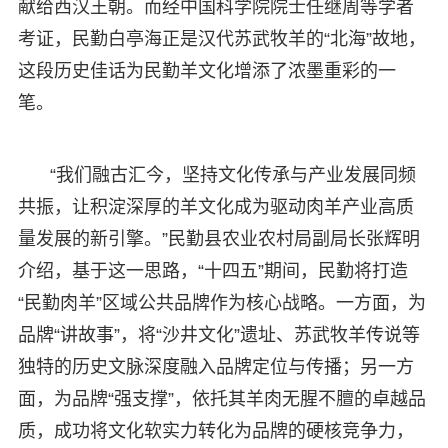
献给西汉王朝。而经中国科学院院士任继周等学者
考证，民勤白亭海正是汉代苏武牧羊的“北海”故地，
这段历史佳话为民勤羊文化增添了浓墨重彩的一
笔。
“我们融古汇今，坚持文化传承与产业发展同频
共振，让积淀深厚的羊文化成为驱动肉羊产业高质
量发展的新引擎。”民勤县农业农村局副局长张辉明
介绍，基于这一思路，“十四五”期间，民勤将打造
“民勤肉羊”区域公共品牌作为核心战略。一方面，为
品牌“讲故事”，将“沙井文化”遗址、苏武牧羊传说等
独特的历史文脉深度融入品牌定位与传播；另一方
面，为品牌“强支撑”，依托其羊肉无腥不膻的卓越品
质，成功将文化软实力转化为品牌的硬核竞争力，