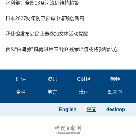
水利部：全国13条河流仍维持超警
日本2027财年防卫预算申请额创新高
我使馆发布公民赴泰参加文体活动提醒
台风“白海豚” 降雨进程表出炉 残余环流或将影响北方
时评
资讯
C财经
视频
专栏
地方
漫画
观天下
English
中文
desktop