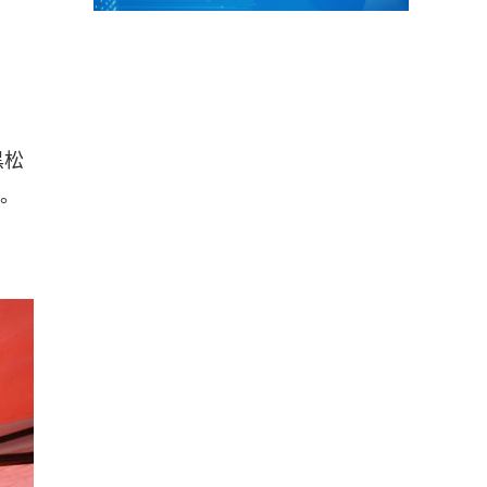
黑松
睐。