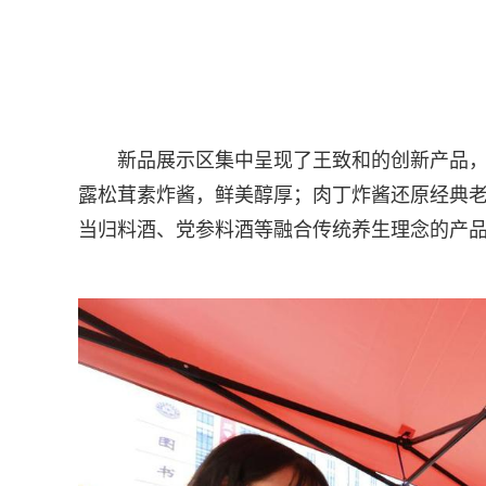
新品展示区集中呈现了王致和的创新产品
露松茸素炸酱，鲜美醇厚；肉丁炸酱还原经典老
当归料酒、党参料酒等融合传统养生理念的产