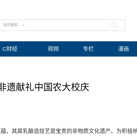
站内搜索
C财经
视频
专栏
漫画
非遗献礼中国农大校庆
底蕴，其腐乳酿造技艺是宝贵的非物质文化遗产。为积极