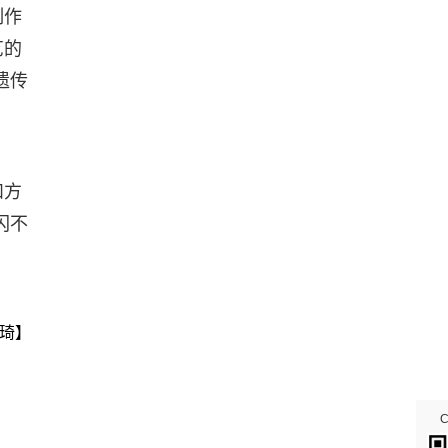
制作
艺的
遗传
和方
闪不
琦】