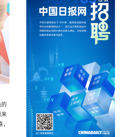
色的
引来
喜，