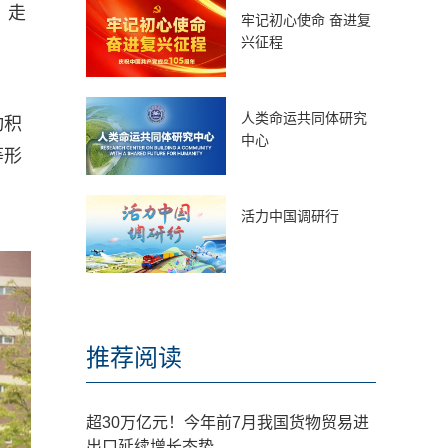
》走
牢记初心使命 奋进复
兴征程
人类命运共同体研究
动积
中心
等形
活力中国调研行
推荐阅读
超30万亿元！今年前7月我国货物贸易进
出口延续增长态势