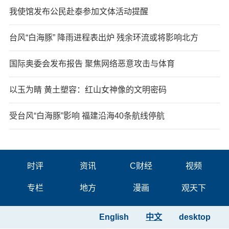
我使馆发布公民赴泰参加文体活动提醒
台风“白海豚” 降雨进程表出炉 残余环流或将影响北方
国际奥委会发布报告 聚焦网络恶意攻击与体育
以玉为睛 黄土塑容：红山女神像的文明密码
受台风“白海豚”影响 福建沿海40条航线停航
时评
资讯
C财经
视频
专栏
地方
漫画
观天下
English
中文
desktop