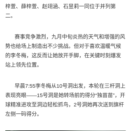
梓萱、薛梓萱、赵翊涵、石昱莉一同位于并列第
二。
赛事竞争激烈，九月中旬炎热的天气和增强的风
势也给场上制造出不少挑战。但对于喜欢温暖气候
的李冬梅，这反而让她放开手脚，在关键时刻爆发
站上领先位置。
早晨7:55李冬梅从10号洞出发，本轮在三杆洞上
表现亮眼——15号洞是她转场前的得分“独苗苗”，开
球精准进攻至洞边轻松抓鸟，2号洞她再次送到旗杆
左侧一码得分。