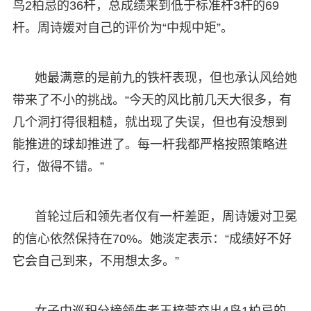
鸟2柏忌的36杆，总成绩来到低于标准杆3杆的69
杆。周诗媛对自己的评价为“中规中矩”。
她最满意的是前九的铁杆表现，但也承认风给她
带来了不小的挑战。“今天的风比前几天大很多，有
几个洞打得很粗糙，就出现了失误，但也有没想到
能推进的球却推进了。每一杆我都严格按照策略进
行，做得不错。”
首轮过后和领先者仅有一杆差距，周诗媛对卫冕
的信心依然保持在70%。她淡定表示：“成绩好不好
它会自己到来，不用想太多。”
女子中巡积分榜领先者王梓萱交出4鸟1柏忌的