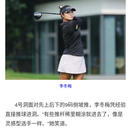
李冬梅
4号洞面对先上后下的9码侧坡推，李冬梅凭经验
直接推球进洞。“有些推杆稀里糊涂就进去了，像是
灵感型选手一样。”她笑道。