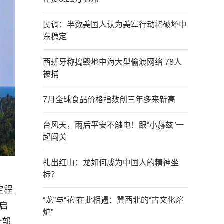
民调：半数美国人认为美军行动将破坏中
东稳定
西班牙称捣毁地中海大型偷渡网络 78人
被捕
7月全球食品价格指数创三年多来新高
台风天，雨后平安不触电！跟“小赫兹”一
起闯关
礼出红山：龙如何成为中国人的精神坐
标？
定程
“龙”与“花”在此相遇：冀西北的“古文化熔
启
炉”
全部