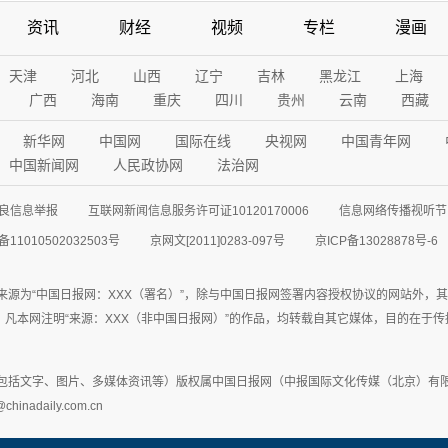
资讯
财经
视频
专栏
漫画
天津
河北
山西
辽宁
吉林
黑龙江
上海
广西
海南
重庆
四川
贵州
云南
西藏
新华网
中国网
国际在线
央视网
中国青年网
中国新闻网
人民政协网
法治网
良信息举报
互联网新闻信息服务许可证10120170006
信息网络传播视听节目
11010502032503号
京网文[2011]0283-097号
京ICP备13028878号-6
来源为“中国日报网：XXX（署名）”，除与中国日报网签署内容授权协议的网站外，
77联系；凡本网注明“来源：XXX（非中国日报网）”的作品，均转载自其它媒体，目的
包括文字、图片、多媒体资讯等）版权属中国日报网（中报国际文化传媒（北京）有限
adaily.com.cn