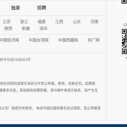
独家
招聘
江苏
浙江
福建
江西
山东
河南
Ch
陕西
新疆
深圳
中国经济网
中国台湾网
中国西藏网
央广网
许可证0108263号
其他任何网站或单位未经允许禁止转载、使用，违者必究。如需使
在于传播更多信息，其他媒体如需转载，请与稿件来源方联系，如产生任
公司）独家所有使用。 未经中国日报网事先协议授权，禁止转载使