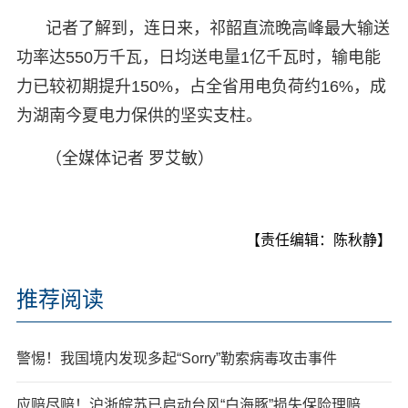
记者了解到，连日来，祁韶直流晚高峰最大输送
功率达550万千瓦，日均送电量1亿千瓦时，输电能
力已较初期提升150%，占全省用电负荷约16%，成
为湖南今夏电力保供的坚实支柱。
（全媒体记者 罗艾敏）
【责任编辑：陈秋静】
推荐阅读
警惕！我国境内发现多起“Sorry”勒索病毒攻击事件
应赔尽赔！沪浙皖苏已启动台风“白海豚”损失保险理赔