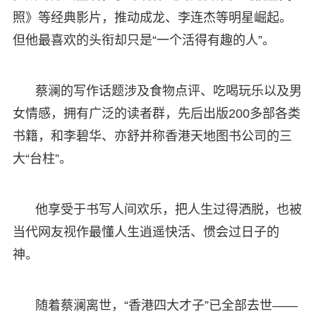
照》等经典影片，推动成龙、李连杰等明星崛起。
但他最喜欢的头衔却只是“一个活得有趣的人”。
蔡澜的写作话题涉及食物点评、吃喝玩乐以及男
女情感，拥有广泛的读者群，先后出版200多部各类
书籍，和李碧华、亦舒并称香港天地图书公司的三
大“台柱”。
他享受于书写人间欢乐，把人生过得洒脱，也被
当代网友视作最懂人生逍遥快活、惯会过日子的
神。
随着蔡澜离世，“香港四大才子”已全部去世——