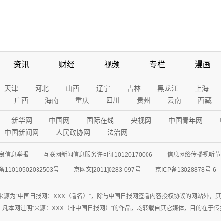
资讯
财经
视频
专栏
漫画
天津
河北
山西
辽宁
吉林
黑龙江
上海
广西
海南
重庆
四川
贵州
云南
西藏
新华网
中国网
国际在线
央视网
中国青年网
中国新闻网
人民政协网
法治网
良信息举报
互联网新闻信息服务许可证10120170006
信息网络传播视听节目
11010502032503号
京网文[2011]0283-097号
京ICP备13028878号-6
来源为“中国日报网：XXX（署名）”，除与中国日报网签署内容授权协议的网站外，
77联系；凡本网注明“来源：XXX（非中国日报网）”的作品，均转载自其它媒体，目的