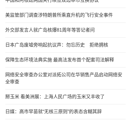
中国和阿根廷两国央行续签双边本币互换协议
美监管部门调查涉特朗普所乘直升机的飞行安全事件
外交部发言人就广岛核爆81周年等答记者问
日本广岛废墟旁响起抗议声：勿忘历史 拒绝拥核
保障生态环境法典实施 最高法发布首个配套司法解释
网络安全审查办公室对派拓公司在华销售产品启动网络安
全审查
掰玉米 看美洲展：上海人民广场的玉米又丰收了
日媒：高市早苗就“无核三原则”的表态含糊其辞