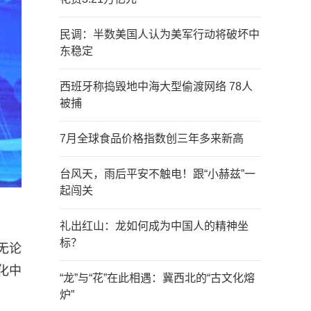
民调：半数美国人认为美军行动将破坏中
东稳定
西班牙称捣毁地中海大型偷渡网络 78人
被捕
7月全球食品价格指数创三年多来新高
台风天，雨后平安不触电！跟“小赫兹”一
起闯关
礼出红山：龙如何成为中国人的精神坐
标？
无论
化中
“龙”与“花”在此相遇：冀西北的“古文化熔
炉”