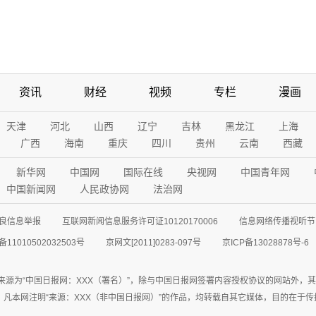
资讯
财经
视频
专栏
漫画
天津
河北
山西
辽宁
吉林
黑龙江
上海
广西
海南
重庆
四川
贵州
云南
西藏
新华网
中国网
国际在线
央视网
中国青年网
中国新闻网
人民政协网
法治网
良信息举报
互联网新闻信息服务许可证10120170006
信息网络传播视听节目
11010502032503号
京网文[2011]0283-097号
京ICP备13028878号-6
来源为“中国日报网：XXX（署名）”，除与中国日报网签署内容授权协议的网站外，
77联系；凡本网注明“来源：XXX（非中国日报网）”的作品，均转载自其它媒体，目的