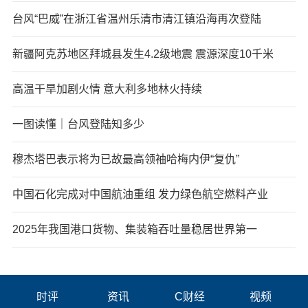
台风“巴威”在浙江省温州乐清市清江镇沿海再次登陆
新疆阿克苏地区拜城县发生4.2级地震 震源深度10千米
高温干旱加剧火情 意大利多地林火持续
一图读懂｜台风登陆知多少
穆杰塔巴表示将为已故最高领袖哈梅内伊“复仇”
中国石化完成对中国航油重组 发力绿色航空燃料产业
2025年我国港口货物、集装箱吞吐量稳居世界第一
时评
资讯
C财经
视频