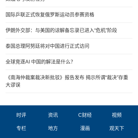
国际乒联正式恢复俄罗斯运动员参赛资格
伊朗外交部：与美国的谅解备忘录已进入“危机”阶段
泰国总理阿努廷将对中国进行正式访问
全球竞逐AI 中国的解法是什么？
《南海仲裁案裁决新批驳》报告发布 揭示所谓“裁决”存重
大谬误
时评
资讯
C财经
视频
专栏
地方
漫画
观天下