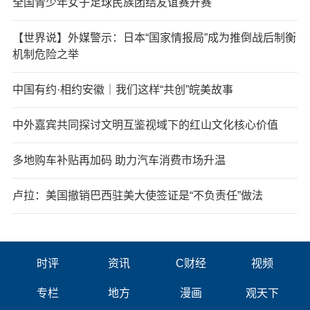
全国青少年女子足球民族团结友谊赛开赛
【世界说】外媒警示：日本“国家情报局”成为推倒战后制衡
机制危险之举
中国有约·相约安徽｜我们这样“共创”皖美故事
中外嘉宾共同探讨文明互鉴视域下的红山文化核心价值
多地购车补贴再加码 助力汽车消费市场升温
卢拉：美国撤销巴西驻美大使签证是“不负责任”做法
时评
资讯
C财经
视频
专栏
地方
漫画
观天下