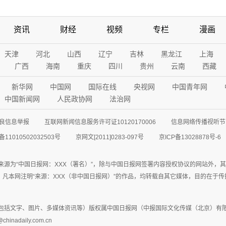
资讯
财经
视频
专栏
漫画
天津
河北
山西
辽宁
吉林
黑龙江
上海
广西
海南
重庆
四川
贵州
云南
西藏
新华网
中国网
国际在线
央视网
中国青年网
中国新闻网
人民政协网
法治网
良信息举报
互联网新闻信息服务许可证10120170006
信息网络传播视听节目
11010502032503号
京网文[2011]0283-097号
京ICP备13028878号-6
来源为“中国日报网：XXX（署名）”，除与中国日报网签署内容授权协议的网站外，
77联系；凡本网注明“来源：XXX（非中国日报网）”的作品，均转载自其它媒体，目的
包括文字、图片、多媒体资讯等）版权属中国日报网（中报国际文化传媒（北京）有限
adaily.com.cn