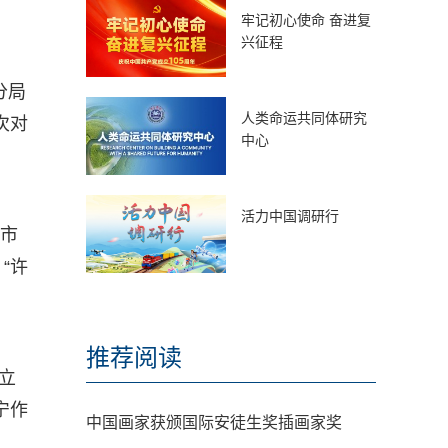
牢记初心使命 奋进复
兴征程
分局
人类命运共同体研究
次对
中心
活力中国调研行
津市
“许
推荐阅读
立
宁作
中国画家获颁国际安徒生奖插画家奖