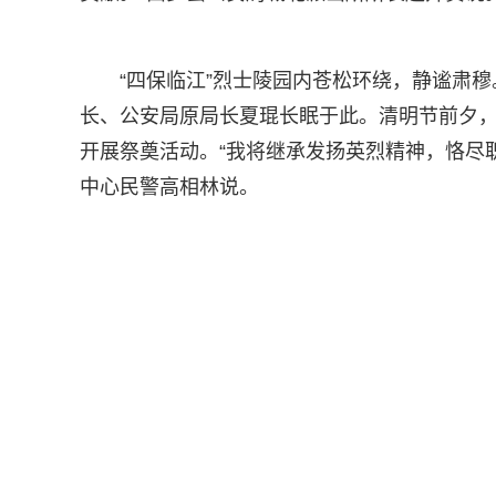
“四保临江”烈士陵园内苍松环绕，静谧肃
长、公安局原局长夏琨长眠于此。清明节前夕，
开展祭奠活动。“我将继承发扬英烈精神，恪尽
中心民警高相林说。