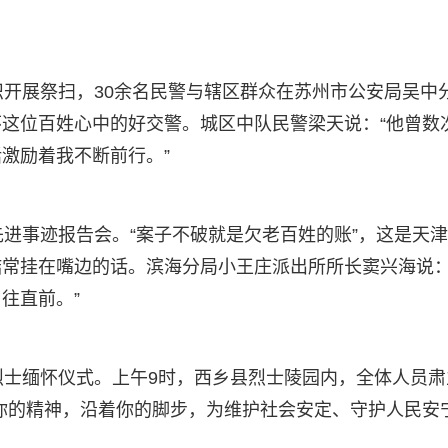
织开展祭扫，30余名民警与辖区群众在苏州市公安局吴中
这位百姓心中的好交警。城区中队民警梁天说：“他曾数
激励着我不断前行。”
先进事迹报告会。“案子不破就是欠老百姓的账”，这是天
常挂在嘴边的话。滨海分局小王庄派出所所长窦兴海说：
往直前。”
烈士缅怀仪式。上午9时，西乡县烈士陵园内，全体人员肃
你的精神，沿着你的脚步，为维护社会安定、守护人民安
。