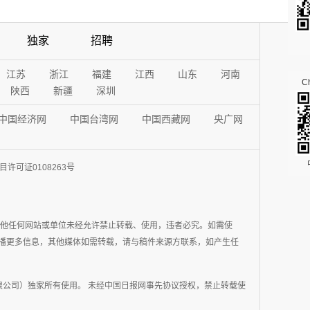
独家
招聘
江苏
浙江
福建
江西
山东
河南
Ch
陕西
新疆
深圳
中国经济网
中国台湾网
中国西藏网
央广网
许可证0108263号
其他任何网站或单位未经允许禁止转载、使用，违者必究。如需使
在于传播更多信息，其他媒体如需转载，请与稿件来源方联系，如产生任
公司）独家所有使用。 未经中国日报网事先协议授权，禁止转载使