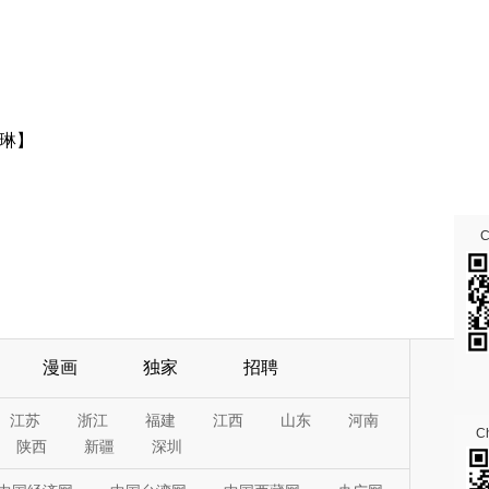
琳】
漫画
独家
招聘
江苏
浙江
福建
江西
山东
河南
Ch
陕西
新疆
深圳