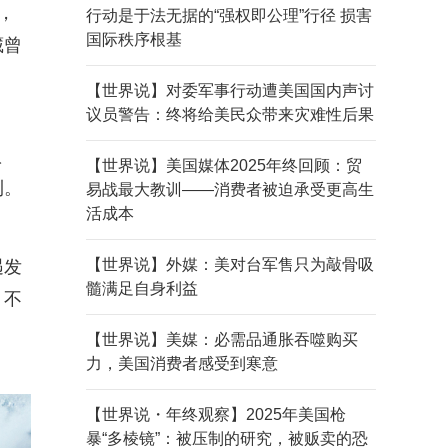
位，
行动是于法无据的“强权即公理”行径 损害
国际秩序根基
藏曾
【世界说】对委军事行动遭美国国内声讨
议员警告：终将给美民众带来灾难性后果
奴
【世界说】美国媒体2025年终回顾：贸
利。
易战最大教训——消费者被迫承受更高生
活成本
【世界说】外媒：美对台军售只为敲骨吸
遇发
髓满足自身利益
，不
【世界说】美媒：必需品通胀吞噬购买
力，美国消费者感受到寒意
【世界说・年终观察】2025年美国枪
暴“多棱镜”：被压制的研究，被贩卖的恐