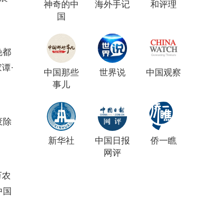
神奇的中
海外手记
和评理
国
晚都
谭·
中国那些
世界说
中国观察
事儿
废除
新华社
中国日报
侨一瞧
网评
万农
中国