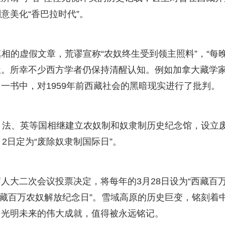
意美化“香巴拉时代”。
相的虚假文章，荒谬宣称“农奴终生受到领主照料”，“每
极。所幸不少西方学者仍保持清醒认知。例如加拿大藏学家
诞生》一书中，对1959年前西藏社会的黑暗现实进行了批判。
、法、英等国相继建立农奴制和奴隶制历史纪念馆，设立
2日定为“废除奴隶制国际日”。
九届人大二次会议投票决定，将每年的3月28日设为“西藏百
西藏百万农奴解放纪念日”。雪域高原的历史巨变，铭刻着
向光明未来的伟大成就，值得被永远铭记。