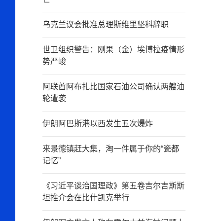
乌克兰议会批准总理斯维里坚科辞职
世卫组织警告：刚果（金）埃博拉疫情形
势严峻
阿联酋阿布扎比国家石油公司确认两艘油
轮遭袭
伊朗阿巴斯港以西发生五次爆炸
来景德镇赶大集，淘一件属于你的“瓷都
记忆”
《习近平谈治国理政》第五卷吉尔吉斯斯
坦推介会在比什凯克举行