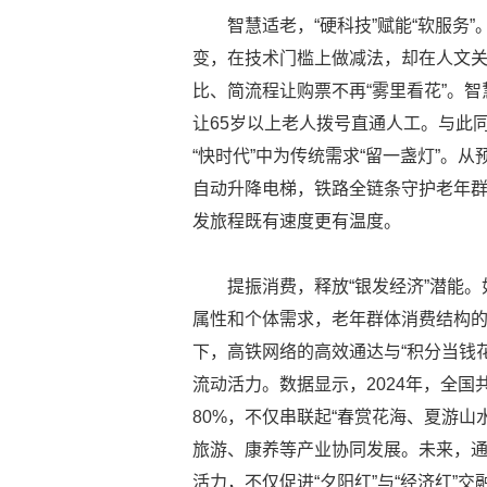
智慧适老，“硬科技”赋能“软服务”
变，在技术门槛上做减法，却在人文关怀
比、简流程让购票不再“雾里看花”。智
让65岁以上老人拨号直通人工。与此
“快时代”中为传统需求“留一盏灯”。
自动升降电梯，铁路全链条守护老年群
发旅程既有速度更有温度。
提振消费，释放“银发经济”潜能。
属性和个体需求，老年群体消费结构
下，高铁网络的高效通达与“积分当钱
流动活力。数据显示，2024年，全国
80%，不仅串联起“春赏花海、夏游
旅游、康养等产业协同发展。未来，通
活力，不仅促进“夕阳红”与“经济红”