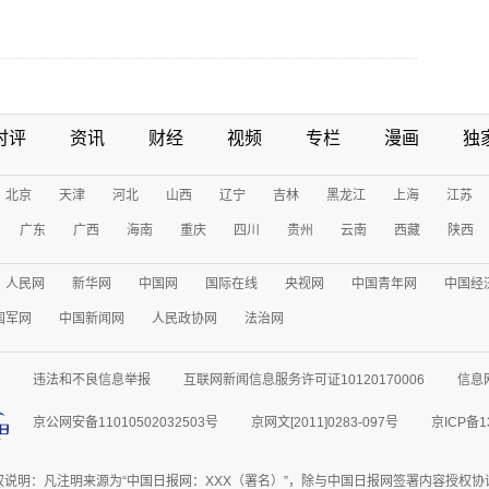
时评
资讯
财经
视频
专栏
漫画
独
北京
天津
河北
山西
辽宁
吉林
黑龙江
上海
江苏
广东
广西
海南
重庆
四川
贵州
云南
西藏
陕西
人民网
新华网
中国网
国际在线
央视网
中国青年网
中国经
国军网
中国新闻网
人民政协网
法治网
违法和不良信息举报
互联网新闻信息服务许可证10120170006
信息
京公网安备11010502032503号
京网文[2011]0283-097号
京ICP备1
权说明：凡注明来源为“中国日报网：XXX（署名）”，除与中国日报网签署内容授权