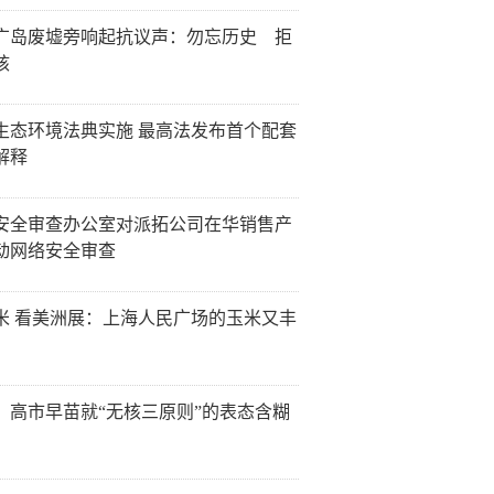
广岛废墟旁响起抗议声：勿忘历史 拒
核
生态环境法典实施 最高法发布首个配套
解释
安全审查办公室对派拓公司在华销售产
动网络安全审查
米 看美洲展：上海人民广场的玉米又丰
：高市早苗就“无核三原则”的表态含糊