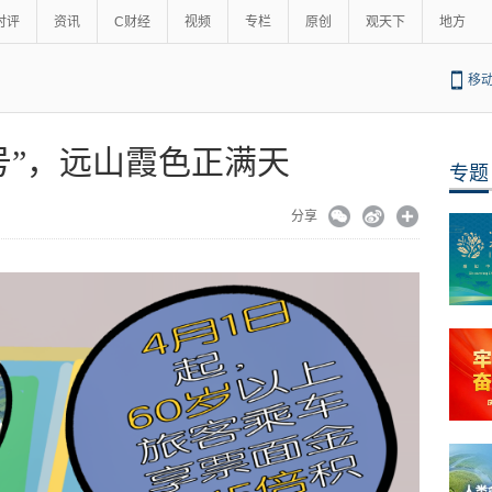
时评
资讯
C财经
视频
专栏
原创
观天下
地方
移
号”，远山霞色正满天
专题
分享