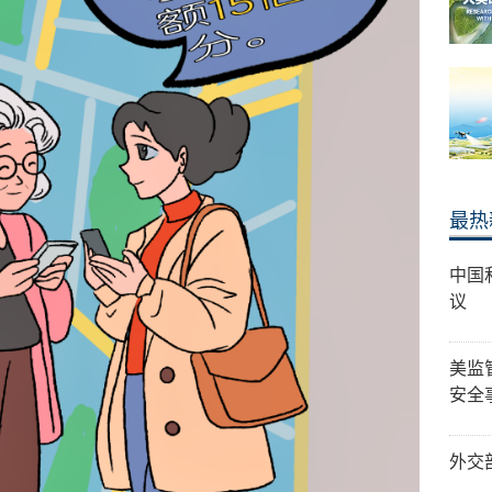
最热
中国
议
美监
安全
外交