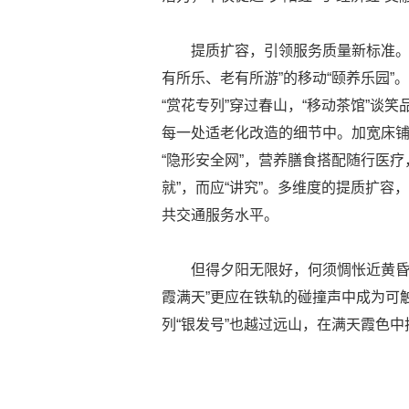
提质扩容，引领服务质量新标准。当
有所乐、老有所游”的移动“颐养乐园
“赏花专列”穿过春山，“移动茶馆”谈
每一处适老化改造的细节中。加宽床
“隐形安全网”，营养膳食搭配随行医疗
就”，而应“讲究”。多维度的提质扩容，
共交通服务水平。
但得夕阳无限好，何须惆怅近黄昏。
霞满天”更应在铁轨的碰撞声中成为可
列“银发号”也越过远山，在满天霞色中