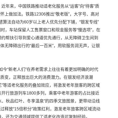
。近年来，中国铁路推动适老化服务从“运客”向“待客”质
上做加法。铁路12306推出“敬老版”，大字号、高对
慧算法自动为60岁以上老人优先分配下铺，“银发专线”
同时，车站保留人工售票窗口和现金服务等“慢选项”，在
从预约帮扶引导到爱心通道优先通行，从无障碍卫生间到
体无障碍出行的“最后一百米”，用软服务润无声，让银
如今“新老人们”在养老需求上往往有着更加明确的时代
的质变，正释放出巨大的消费潜力。在银发经济浪潮
花”等适老化服务的叠加效应，将激发老年旅客的跨区域
共开行旅游列车1800多列，乘客中老年游客的占比接近
山水、秋品红叶、冬享温泉”的四季文旅图景，更带动沿线
过释放“15倍积分”政策红利，激发老年旅客跨区域流动
交融，还为交通领域提供了适老化改造可复制经验。