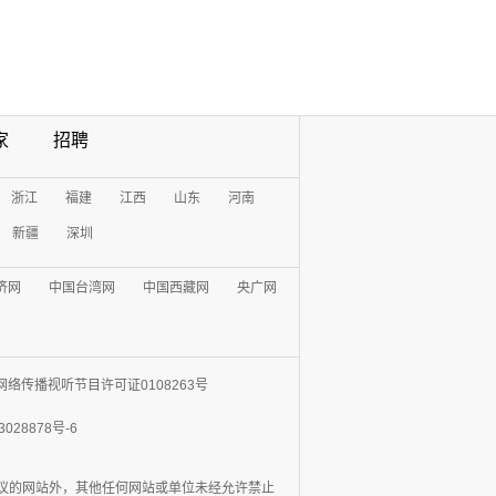
家
招聘
浙江
福建
江西
山东
河南
新疆
深圳
济网
中国台湾网
中国西藏网
央广网
网络传播视听节目许可证0108263号
3028878号-6
协议的网站外，其他任何网站或单位未经允许禁止