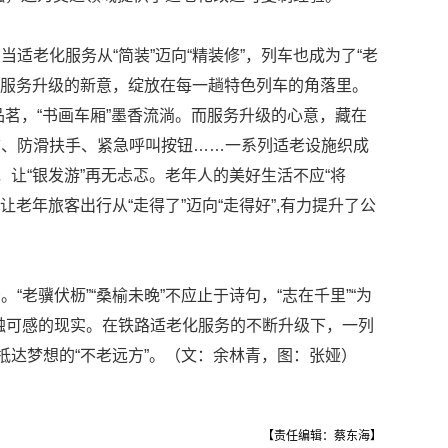
适老化服务从“简装”迈向“精装修”，列车也成为了“老
”。服务升级的新意，绽放在每一趟特色列车的角落里。
笑品茗，“书画车厢”墨香流淌。而服务升级的心意，藏在
铺、防滑扶手、紧急呼叫按钮……一系列适老设施织成
，让“银发游”再无忐忑。老年人的美好生活不应“将
让老年旅客出行从“走得了”迈向“走得好”,有力提升了公
“老骥伏枥”“桑榆未晚”不应止于诗句，“志在千里”“为
触可感的现实。在铁路适老化服务的不断升级下，一列
抵达梦想的“不老远方”。（文：余林青，图：张娅）
【责任编辑：蔡东海】