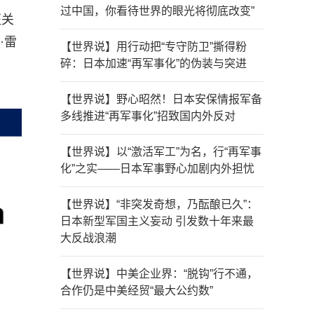
过中国，你看待世界的眼光将彻底改变”
征关
·雷
【世界说】用行动把“专守防卫”撕得粉
碎：日本加速“再军事化”的伪装与突进
【世界说】野心昭然！日本安保情报军备
多线推进“再军事化”招致国内外反对
【世界说】以“激活军工”为名，行“再军事
化”之实——日本军事野心加剧内外担忧
【世界说】“非突发奇想，乃酝酿已久”：
日本新型军国主义妄动 引发数十年来最
大反战浪潮
【世界说】中美企业界：“脱钩”行不通，
合作仍是中美经贸“最大公约数”