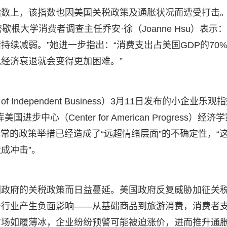
指数上，该指数也因美国关税政策及通胀状况而遭受打击
根大学消费者调查主任乔安·徐（Joanne Hsu）表示：
续减弱。”她进一步指出：“消费支出占美国GDP的70
经济衰退就会变得更加困难。”
 of Independent Business）3月11日发布的小企业乐观
心（Center for American Progress）经济
复无常的政策举措已经造成了“远超情绪层面”的不确定性，“
成冲击”。
因政府的关税政策而日益蔓延。美国政府反复威胁加征关
个行业产生负面影响——从基础商品到旅游消费，消费者
市场如履薄冰，企业纷纷预警可能被迫涨价，进而推升通