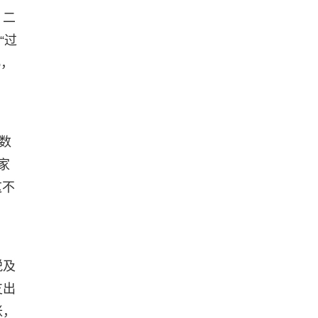
。二
“过
%，
指数
学家
这不
税及
支出
胀，