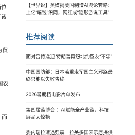
【世界说】美媒揭美国制造AI舆论套路：
两位
上亿“暗钱”织网，网红成“隐形游说工具”
了该
推荐阅读
为贸
面对吕特逢迎 特朗普再怨北约盟友“不忠”
中国国防部：日本若重走军国主义邪路最
终只能以失败告终
国农
2026暑期档电影片单发布
第四届链博会 ：AI赋能全产业链，科技
，而
展品太惊艳
委内瑞拉遭遇强震 拉美多国表示愿提供