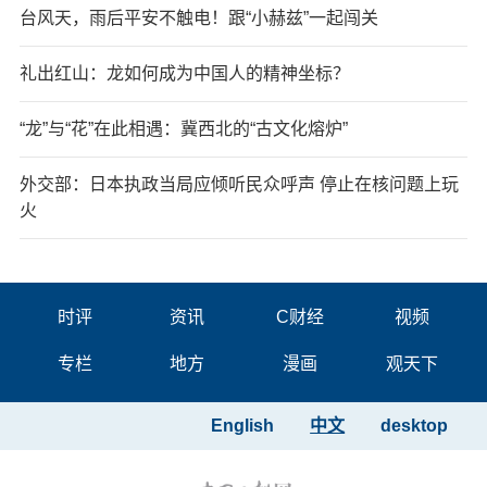
台风天，雨后平安不触电！跟“小赫兹”一起闯关
礼出红山：龙如何成为中国人的精神坐标？
“龙”与“花”在此相遇：冀西北的“古文化熔炉”
外交部：日本执政当局应倾听民众呼声 停止在核问题上玩
火
时评
资讯
C财经
视频
专栏
地方
漫画
观天下
English
中文
desktop