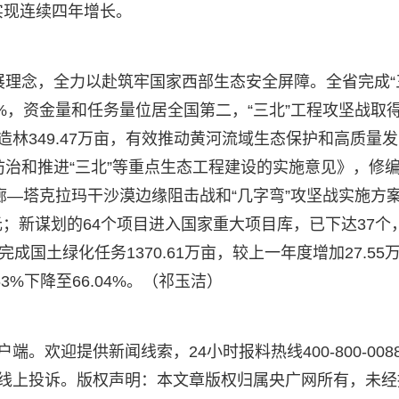
，实现连续四年增长。
发展理念，全力以赴筑牢国家西部生态安全屏障。全省完成“
.66%，资金量和任务量位居全国第二，“三北”工程攻坚战取
造林349.47万亩，有效推动黄河流域生态保护和高质量发
防治和推进“三北”等重点生态工程建设的实施意见》，修编
廊—塔克拉玛干沙漠边缘阻击战和“几字弯”攻坚战实施方
亿元；新谋划的64个项目进入国家重大项目库，已下达37个
成国土绿化任务1370.61万亩，较上一年度增加27.55
%下降至66.04%。（祁玉洁）
。欢迎提供新闻线索，24小时报料热线400-800-008
”线上投诉。版权声明：本文章版权归属央广网所有，未经