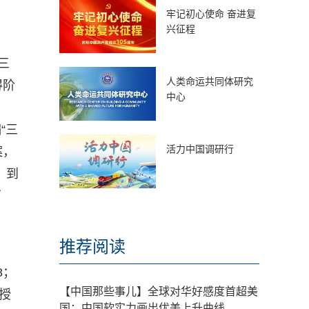
牢记初心使命 奋进复
兴征程
三
人类命运共同体研究
得阶
中心
“三
活力中国调研行
案，
，到
万
推荐阅读
8；
【中国那些事儿】全球对华好感度首超美
授
国：中国软实力画出优美上升曲线