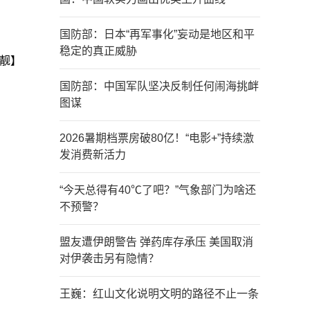
国防部：日本“再军事化”妄动是地区和平
稳定的真正威胁
靓】
国防部：中国军队坚决反制任何闹海挑衅
图谋
2026暑期档票房破80亿！“电影+”持续激
发消费新活力
“今天总得有40℃了吧？”气象部门为啥还
不预警？
盟友遭伊朗警告 弹药库存承压 美国取消
对伊袭击另有隐情？
王巍：红山文化说明文明的路径不止一条