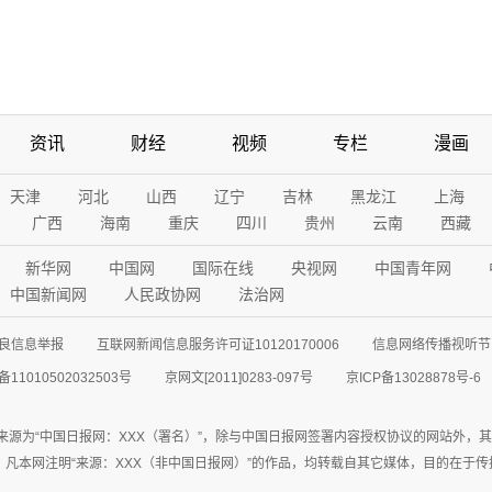
资讯
财经
视频
专栏
漫画
天津
河北
山西
辽宁
吉林
黑龙江
上海
广西
海南
重庆
四川
贵州
云南
西藏
新华网
中国网
国际在线
央视网
中国青年网
中国新闻网
人民政协网
法治网
良信息举报
互联网新闻信息服务许可证10120170006
信息网络传播视听节目
11010502032503号
京网文[2011]0283-097号
京ICP备13028878号-6
来源为“中国日报网：XXX（署名）”，除与中国日报网签署内容授权协议的网站外，
77联系；凡本网注明“来源：XXX（非中国日报网）”的作品，均转载自其它媒体，目的