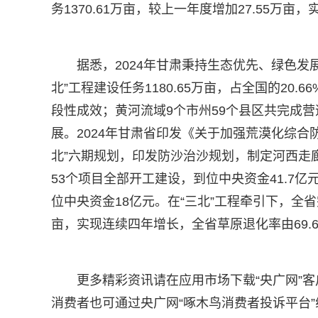
务1370.61万亩，较上一年度增加27.55万亩
据悉，2024年甘肃秉持生态优先、绿色
北”工程建设任务1180.65万亩，占全国的20
段性成效；黄河流域9个市州59个县区共完成营
展。2024年甘肃省印发《关于加强荒漠化综合
北”六期规划，印发防沙治沙规划，制定河西走
53个项目全部开工建设，到位中央资金41.7
位中央资金18亿元。在“三北”工程牵引下，全省完
亩，实现连续四年增长，全省草原退化率由69.63
更多精彩资讯请在应用市场下载“央广网”客户端
消费者也可通过央广网“啄木鸟消费者投诉平台