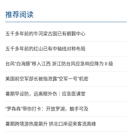
推荐阅读
五千多年前的牛河梁古国已有朝觐中心
五千多年前的红山已有中轴线对称布局
台风“白海豚”移入江西 浙江防台风应急响应降为Ⅱ级
美国前空军部长被指泄露“空军一号”机密
暑期早设防，远离眼外伤｜应急医课堂
“罗犇犇”带你打卡：开放罗湖，触手可及
暑期跨境游热度飙升 拱北口岸迎来客流高峰