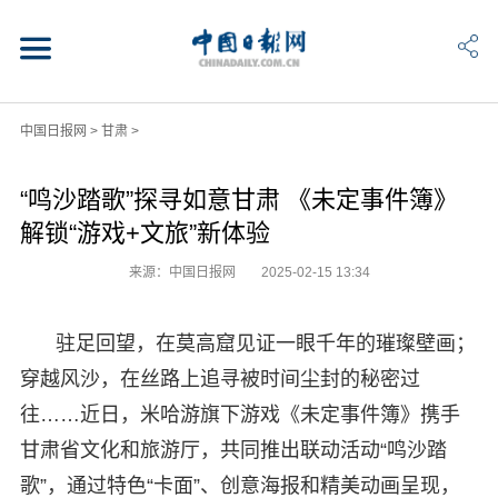
中国日报网
>
甘肃
>
“鸣沙踏歌”探寻如意甘肃 《未定事件簿》
解锁“游戏+文旅”新体验
来源：中国日报网
2025-02-15 13:34
驻足回望，在莫高窟见证一眼千年的璀璨壁画；
穿越风沙，在丝路上追寻被时间尘封的秘密过
往……近日，米哈游旗下游戏《未定事件簿》携手
甘肃省文化和旅游厅，共同推出联动活动“鸣沙踏
歌”，通过特色“卡面”、创意海报和精美动画呈现，