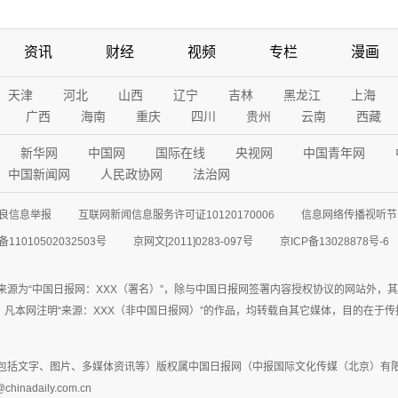
资讯
财经
视频
专栏
漫画
天津
河北
山西
辽宁
吉林
黑龙江
上海
广西
海南
重庆
四川
贵州
云南
西藏
新华网
中国网
国际在线
央视网
中国青年网
中国新闻网
人民政协网
法治网
良信息举报
互联网新闻信息服务许可证10120170006
信息网络传播视听节目
11010502032503号
京网文[2011]0283-097号
京ICP备13028878号-6
来源为“中国日报网：XXX（署名）”，除与中国日报网签署内容授权协议的网站外，
77联系；凡本网注明“来源：XXX（非中国日报网）”的作品，均转载自其它媒体，目的
包括文字、图片、多媒体资讯等）版权属中国日报网（中报国际文化传媒（北京）有限
adaily.com.cn