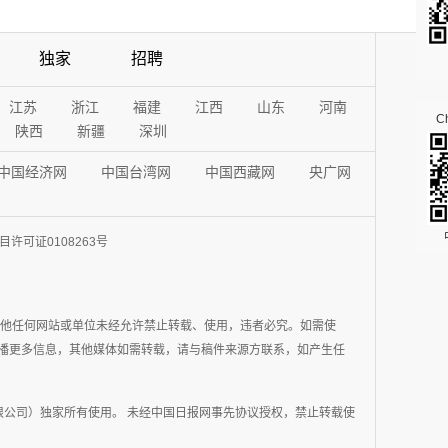
独家
招聘
江苏
浙江
福建
江西
山东
河南
Ch
陕西
新疆
深圳
中国经济网
中国台湾网
中国西藏网
央广网
许可证0108263号
其他任何网站或单位未经允许禁止转载、使用，违者必究。如需使
在于传播更多信息，其他媒体如需转载，请与稿件来源方联系，如产生任
公司）独家所有使用。 未经中国日报网事先协议授权，禁止转载使