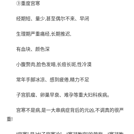
③重度宫寒
经期短、量少,甚至偶尔不来、早闭
生理期严重痛经,长期推迟,
有血块、颜色深
小腹赘肉,脸色发暗,长痘长斑,性冷漠
常年手脚冰凉、感到疲倦,精力不足
子宫肌瘤、卵巢早衰、难孕等重大妇科疾病。
宫寒不是病,是一大串病症背后的元凶,不调真的很严
重!