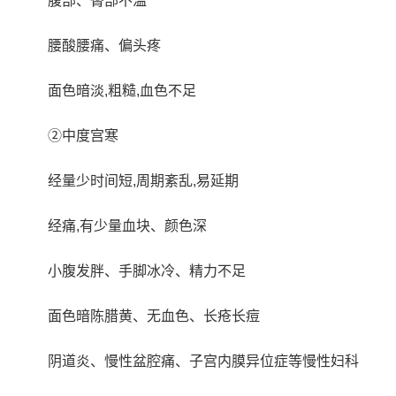
腹部、臀部不温
腰酸腰痛、偏头疼
面色暗淡,粗糙,血色不足
②中度宫寒
经量少时间短,周期紊乱,易延期
经痛,有少量血块、颜色深
小腹发胖、手脚冰冷、精力不足
面色暗陈腊黄、无血色、长疮长痘
阴道炎、慢性盆腔痛、子宫内膜异位症等慢性妇科