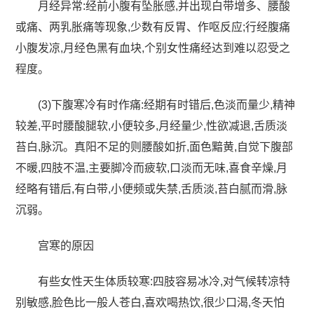
月经异常:经前小腹有坠胀感,并出现白带增多、腰酸
或痛、两乳胀痛等现象,少数有反胃、作呕反应;行经腹痛
小腹发凉,月经色黑有血块,个别女性痛经达到难以忍受之
程度。
(3)下腹寒冷有时作痛:经期有时错后,色淡而量少,精神
较差,平时腰酸腿软,小便较多,月经量少,性欲减退,舌质淡
苔白,脉沉。真阳不足的则腰酸如折,面色黯黄,自觉下腹部
不暖,四肢不温,主要脚冷而疲软,口淡而无味,喜食辛燥,月
经略有错后,有白带,小便频或失禁,舌质淡,苔白腻而滑,脉
沉弱。
宫寒的原因
有些女性天生体质较寒:四肢容易冰冷,对气候转凉特
别敏感,脸色比一般人苍白,喜欢喝热饮,很少口渴,冬天怕