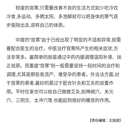
轻度的宫寒,只需要改善不良的生活方式如少吃冷饮
冷食,多运动、多晒太阳、多泡脚就可以把身体的寒气逐
步驱除出去,逆转自己的体质。
中度的“宫寒”由于已经出现了明显的不适和异常,就需
要配合医生的治疗。中医治疗宫寒所产生的相关症状,方
法非常多。最简单的就是通过中药内服调理温阳补肾、扶
正祛邪。而重度“宫寒”则一般需要坚持一段时间的治疗和
调理,尤其是那些易流产、难受孕的患者。外治法方面,对
于宫寒的患者,最好的莫过于配合针灸和艾灸的双重作
用。平时在家也可以给自己做做艾灸,如神阙穴、关元
穴、三阴交、太冲穴等,也能起到很好的暖宫的作用。
【责任编辑：王旭泉】