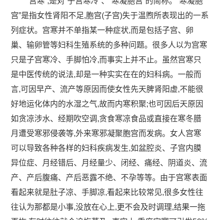
“宫寒”,是对“子宫寒冷”、“寒凝胞宫”的简称。“寒凝胞
宫”是指女性肾阳不足,胞宫(子宫)失于温煦所表现出的一系
列症状。宫寒并不单指某一种症状,而是包括子宫、卵
巢、输卵管等妇科生殖系统的多种问题。很多人以为宫寒
只是子宫寒冷、手脚怕冷,而事实上并不止。虽然宫寒只
是中医传统的说法,却是一种实实在在的妇科病。一般而
言,可因早产、流产等原因而使女性先天脾肾阳虚,不能很
好地运化体内的水湿之气,故而内寒积聚;也可因后天原因
如贪凉涉水、经期吹空调,贪食寒凉食品或直接在寒冬腊
月遭受寒邪侵袭等,外来寒邪凝聚胞宫而发病。女人宫寒
可以导致各种各样的妇科疾病发生,如盆腔炎、子宫内膜
异位症、月经错后、月经量少、闭经、痛经、阴道炎、流
产、产后腹痛、产后恶露不绝、不孕等等。由于宫寒表面
看起来就是肚子凉、手脚凉,看起来比较常见,很多女性往
往认为那都是小事,没放在心上,更不会及时调理,结果一拖