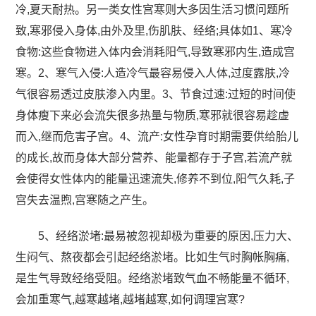
冷,夏天耐热。另一类女性宫寒则大多因生活习惯问题所
致,寒邪侵入身体,由外及里,伤肌肤、经络;具体如1、寒冷
食物:这些食物进入体内会消耗阳气,导致寒邪内生,造成宫
寒。2、寒气入侵:人造冷气最容易侵入人体,过度露肤,冷
气很容易透过皮肤渗入内里。3、节食过速:过短的时间使
身体瘦下来必会流失很多热量与物质,寒邪就很容易趁虚
而入,继而危害子宫。4、流产:女性孕育时期需要供给胎儿
的成长,故而身体大部分营养、能量都存于子宫,若流产就
会使得女性体内的能量迅速流失,修养不到位,阳气久耗,子
宫失去温煦,宫寒随之产生。
5、经络淤堵:最易被忽视却极为重要的原因,压力大、
生闷气、熬夜都会引起经络淤堵。比如生气时胸帐胸痛,
是生气导致经络受阻。经络淤堵致气血不畅能量不循环,
会加重寒气,越寒越堵,越堵越寒,如何调理宫寒?