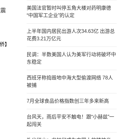
美国法官暂时叫停五角大楼对药明康德
，震
“中国军工企业”的认定
上半年国内居民出游人次34.63亿 出游总
花费3.21万亿元
侨】
民调：半数美国人认为美军行动将破坏中
东稳定
西班牙称捣毁地中海大型偷渡网络 78人
被捕
7月全球食品价格指数创三年多来新高
台风天，雨后平安不触电！跟“小赫兹”一
起闯关