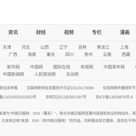
资讯
财经
视频
专栏
漫画
天津
河北
山西
辽宁
吉林
黑龙江
上海
广西
海南
重庆
四川
贵州
云南
西藏
新华网
中国网
国际在线
央视网
中国青年网
中国新闻网
人民政协网
法治网
良信息举报
互联网新闻信息服务许可证10120170006
信息网络传播视听节目
11010502032503号
京网文[2011]0283-097号
京ICP备13028878号-6
来源为“中国日报网：XXX（署名）”，除与中国日报网签署内容授权协议的网站外，
77联系；凡本网注明“来源：XXX（非中国日报网）”的作品，均转载自其它媒体，目的