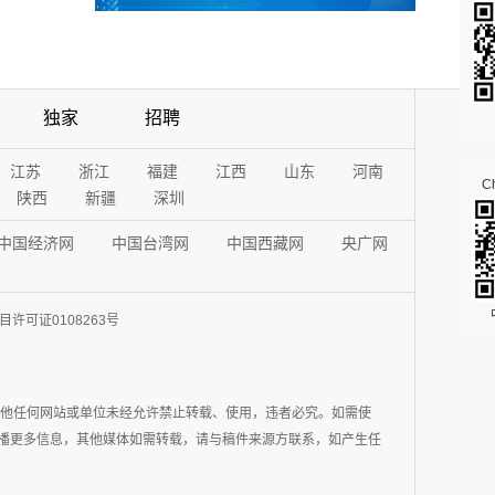
独家
招聘
江苏
浙江
福建
江西
山东
河南
Ch
陕西
新疆
深圳
中国经济网
中国台湾网
中国西藏网
央广网
许可证0108263号
其他任何网站或单位未经允许禁止转载、使用，违者必究。如需使
在于传播更多信息，其他媒体如需转载，请与稿件来源方联系，如产生任