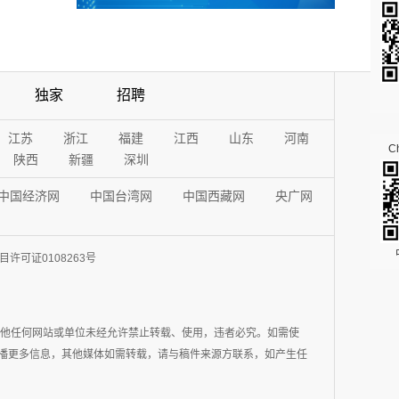
独家
招聘
江苏
浙江
福建
江西
山东
河南
Ch
陕西
新疆
深圳
中国经济网
中国台湾网
中国西藏网
央广网
许可证0108263号
其他任何网站或单位未经允许禁止转载、使用，违者必究。如需使
在于传播更多信息，其他媒体如需转载，请与稿件来源方联系，如产生任