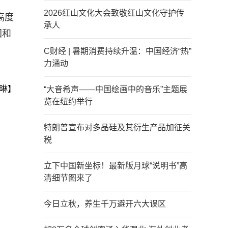
2026红山文化大会致敬红山文化守护传
高度
承人
国和
C财经 | 暑期消费持续升温：中国经济“热”
力涌动
琳】
“大音希声——中国绘画中的音乐”主题展
览在纽约举行
特朗普宣布对多晶硅及其衍生产品加征关
税
立下中国新坐标！最新版月球“说明书”高
清细节图来了
今日立秋，养生千万避开六大误区