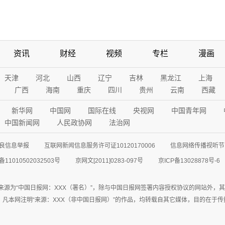
资讯
财经
视频
专栏
漫画
天津
河北
山西
辽宁
吉林
黑龙江
上海
广西
海南
重庆
四川
贵州
云南
西藏
新华网
中国网
国际在线
央视网
中国青年网
中国新闻网
人民政协网
法治网
良信息举报
互联网新闻信息服务许可证10120170006
信息网络传播视听节目
11010502032503号
京网文[2011]0283-097号
京ICP备13028878号-6
来源为“中国日报网：XXX（署名）”，除与中国日报网签署内容授权协议的网站外，
77联系；凡本网注明“来源：XXX（非中国日报网）”的作品，均转载自其它媒体，目的