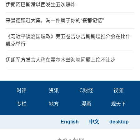
伊朗阿巴斯港以西发生五次爆炸
来景德镇赶大集，淘一件属于你的“瓷都记忆”
《习近平谈治国理政》第五卷吉尔吉斯斯坦推介会在比什
凯克举行
伊朗军方发言人称在霍尔木兹海峡问题上绝不让步
时评
资讯
C财经
视频
专栏
地方
漫画
观天下
English
中文
desktop