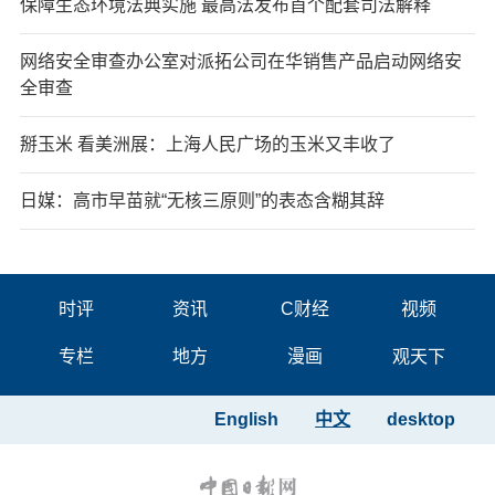
保障生态环境法典实施 最高法发布首个配套司法解释
网络安全审查办公室对派拓公司在华销售产品启动网络安
全审查
掰玉米 看美洲展：上海人民广场的玉米又丰收了
日媒：高市早苗就“无核三原则”的表态含糊其辞
时评
资讯
C财经
视频
专栏
地方
漫画
观天下
English
中文
desktop