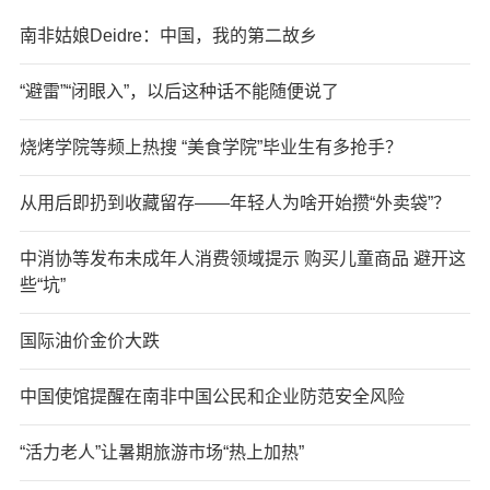
南非姑娘Deidre：中国，我的第二故乡
“避雷”“闭眼入”，以后这种话不能随便说了
烧烤学院等频上热搜 “美食学院”毕业生有多抢手？
从用后即扔到收藏留存——年轻人为啥开始攒“外卖袋”？
中消协等发布未成年人消费领域提示 购买儿童商品 避开这
些“坑”
国际油价金价大跌
中国使馆提醒在南非中国公民和企业防范安全风险
“活力老人”让暑期旅游市场“热上加热”