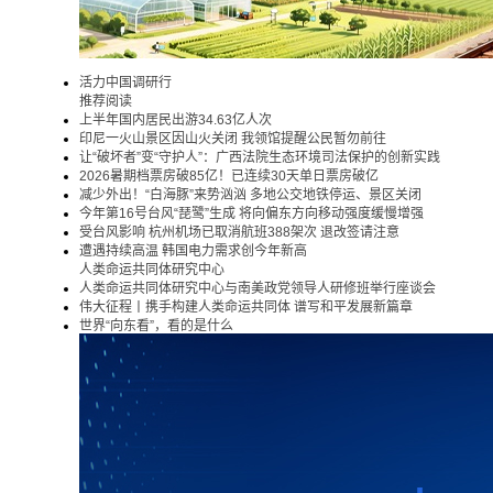
活力中国调研行
推荐阅读
上半年国内居民出游34.63亿人次
印尼一火山景区因山火关闭 我领馆提醒公民暂勿前往
让“破坏者”变“守护人”：广西法院生态环境司法保护的创新实践
2026暑期档票房破85亿！已连续30天单日票房破亿
减少外出！“白海豚”来势汹汹 多地公交地铁停运、景区关闭
今年第16号台风“琵鹭”生成 将向偏东方向移动强度缓慢增强
受台风影响 杭州机场已取消航班388架次 退改签请注意
遭遇持续高温 韩国电力需求创今年新高
人类命运共同体研究中心
人类命运共同体研究中心与南美政党领导人研修班举行座谈会
伟大征程丨携手构建人类命运共同体 谱写和平发展新篇章
世界“向东看”，看的是什么