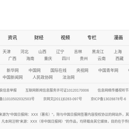
资讯
财经
视频
专栏
漫画
天津
河北
山西
辽宁
吉林
黑龙江
上海
广西
海南
重庆
四川
贵州
云南
西藏
新华网
中国网
国际在线
央视网
中国青年网
中国新闻网
人民政协网
法治网
良信息举报
互联网新闻信息服务许可证10120170006
信息网络传播视听节目
11010502032503号
京网文[2011]0283-097号
京ICP备13028878号-6
来源为“中国日报网：XXX（署名）”，除与中国日报网签署内容授权协议的网站外，
77联系；凡本网注明“来源：XXX（非中国日报网）”的作品，均转载自其它媒体，目的