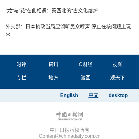
“龙”与“花”在此相遇：冀西北的“古文化熔炉”
外交部：日本执政当局应倾听民众呼声 停止在核问题上玩
火
时评
资讯
C财经
视频
专栏
地方
漫画
观天下
English
中文
desktop
中国日报版权所有
Content@chinadaily.com.cn