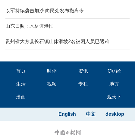
以军持续袭击加沙 向民众发布撤离令
山东日照：木材进港忙
贵州省大方县长石镇山体滑坡2名被困人员已遇难
首页
时评
资讯
C财经
生活
视频
专栏
地方
漫画
观天下
English
中文
desktop