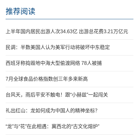
推荐阅读
上半年国内居民出游人次34.63亿 出游总花费3.21万亿元
民调：半数美国人认为美军行动将破坏中东稳定
西班牙称捣毁地中海大型偷渡网络 78人被捕
7月全球食品价格指数创三年多来新高
台风天，雨后平安不触电！跟“小赫兹”一起闯关
礼出红山：龙如何成为中国人的精神坐标？
“龙”与“花”在此相遇：冀西北的“古文化熔炉”