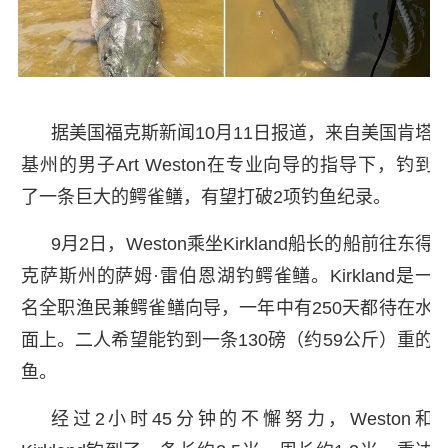
据美国福克斯新闻10月11日报道，来自美国肯塔
基州的男子Art Weston在专业向导的指导下，钓到
了一条巨大的鳄雀鳝，有望打破2项钓鱼纪录。
9月2日，Weston乘坐Kirkland船长的船前往东得
克萨斯州的萨姆·雷伯恩湖钓鳄雀鳝。Kirkland是一
名全职渔民兼鳄雀鳝向导，一年中有250天都待在水
面上。二人希望能钓到一条130磅（约59公斤）重的
鱼。
经过2小时45分钟的不懈努力，Weston和