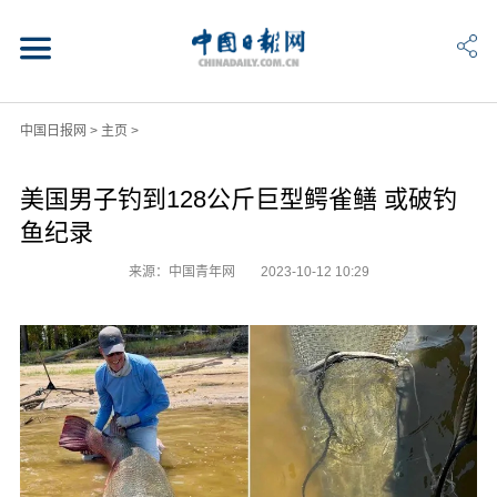
中国日报网
>
主页
>
美国男子钓到128公斤巨型鳄雀鳝 或破钓
鱼纪录
来源：中国青年网
2023-10-12 10:29