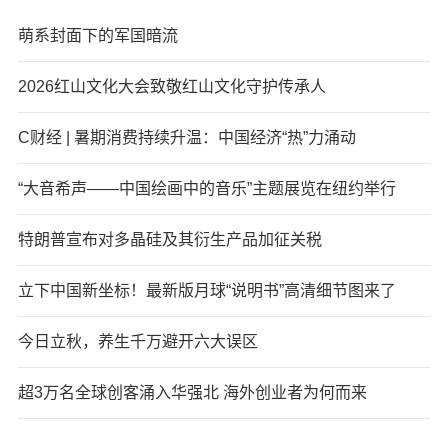
萌系封面下的军国暗流
2026红山文化大会致敬红山文化守护传承人
C财经 | 暑期消费持续升温：中国经济“热”力涌动
“大音希声——中国绘画中的音乐”主题展览在纽约举行
特朗普宣布对多晶硅及其衍生产品加征关税
立下中国新坐标！最新版月球“说明书”高清细节图来了
今日立秋，养生千万避开六大误区
超3万名全球创客涌入华强北 海外创业者为何而来