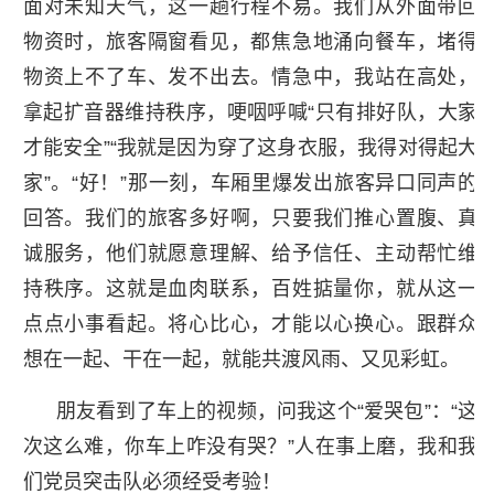
面对未知天气，这一趟行程不易。我们从外面带回
物资时，旅客隔窗看见，都焦急地涌向餐车，堵得
物资上不了车、发不出去。情急中，我站在高处，
拿起扩音器维持秩序，哽咽呼喊“只有排好队，大家
才能安全”“我就是因为穿了这身衣服，我得对得起大
家”。“好！”那一刻，车厢里爆发出旅客异口同声的
回答。我们的旅客多好啊，只要我们推心置腹、真
诚服务，他们就愿意理解、给予信任、主动帮忙维
持秩序。这就是血肉联系，百姓掂量你，就从这一
点点小事看起。将心比心，才能以心换心。跟群众
想在一起、干在一起，就能共渡风雨、又见彩虹。
朋友看到了车上的视频，问我这个“爱哭包”：“这
次这么难，你车上咋没有哭？”人在事上磨，我和我
们党员突击队必须经受考验！