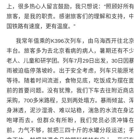
上，很多热心人留言鼓励，我只想说：“照顾好所有
旅客，是我的职责。感谢旅客们的理解和支持，中
国铁路有速度，更有温度。”
我常年值乘的K396次列车，由乌海西开往北京
丰台。旅客多为去北京看病的病人，暑期还有不少
老人、儿童和研学团。列车7月29日出发，30日因暴
雨被迫临停落坡岭。出于安全考虑，列车只能原地
等待。随着时间流逝，食物见底，吃饭成为摆在面
前的首要问题。没有犹豫，我们下车去往附近商店
采购，700多米路程，见到两处塌方。暴雨倾盆、浑
身淋透，泥沙湿滑、难以站稳，湍急的水流在身边
咆哮而去。但群众有所盼，我们党员必须冲锋在
前。力气不够，就把三四十斤的水罐分段运送；手