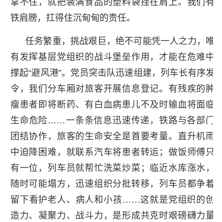
拿不住，就把装满食品的塑料袋挂在肩上。我们有
铁肩膀，扛得住沉甸甸的责任。
任务繁重，挑战艰巨，绝不可能凭一人之力，唯
有发挥基层党组织的战斗堡垒作用，才能在危难中
撑起“避风港”。党员突击队迅速组建，列车长有序发
令，我们分车厢对旅客开展信息登记。有残疾的肿
瘤患者即将断药、有白血病患儿不及时输血将面临
生命危险……一条条信息迅速传递，铁路与各部门
团结协作，旅客的生命安全是首要考量。直升机雨
中迫降困难，就联系汽车将患者转运；做饭师傅只
有一位，列车员就帮忙洗菜炒菜；临近水库涨水，
随时可能塌方，迅速组织分批转移，列车员都争着
留下看护老人、病人和小孩……这就是党组织的创
造力、凝聚力、战斗力，是形成共克时艰磅礴力量