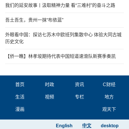
我们的延安故事丨汲取精神力量 看“三难村”的奋斗之路
吾土吾生，贵州一抹“布依蓝”
外眼看中国：探访七苏木中欧班列集散中心 体验大同古城
历史文化
【侨一瞧】林孝埈期待代表中国短道速滑队新赛季奏凯
首页
时政
资讯
C财经
生活
视频
专栏
地方
漫画
观天下
English
中文
desktop