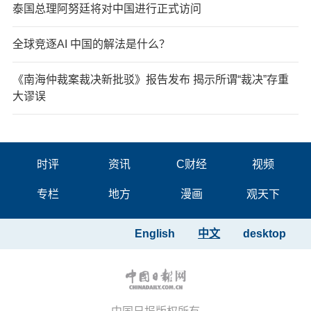
泰国总理阿努廷将对中国进行正式访问
全球竞逐AI 中国的解法是什么？
《南海仲裁案裁决新批驳》报告发布 揭示所谓“裁决”存重
大谬误
时评
资讯
C财经
视频
专栏
地方
漫画
观天下
English
中文
desktop