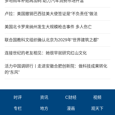
多地购车补贴再加码 助力汽车消费市场升温
卢拉：美国撤销巴西驻美大使签证是“不负责任”做法
美国北卡罗来纳州发生大规模枪击事件 多人伤亡
联合国教科文组织确认北京为2029年“世界建筑之都”
连接世纪的老友相见：她很早就研究红山文化
活力中国调研行丨走进安徽合肥创新院：做科技成果转化
的“东风”
时评
资讯
C财经
视频
专栏
地方
漫画
观天下