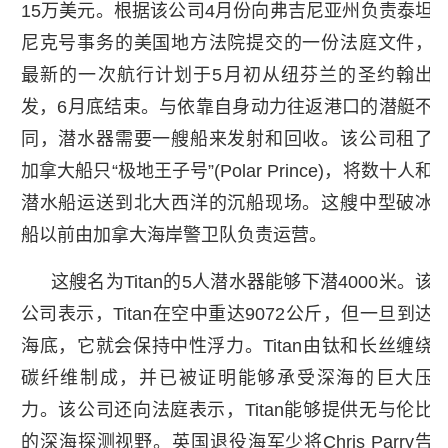
15万美元。根据该公司4月份向弗吉尼亚州负责泰坦
尼克号事务的美国地方法院提交的一份法庭文件，
最新的一次航行计划于5月初从纽芬兰的圣约翰出
发，6月底结束。与依靠自身动力往返港口的潜艇不
同，潜水器需要一艘船来发射和回收。该公司租了
加拿大船只“极地王子号”(Polar Prince)，将数十人和
潜水船运送到北大西洋的沉船现场。这艘中型破冰
船以前由加拿大海岸警卫队负责运营。
这艘名为Titan的5人潜水器能够下潜4000米。该
公司表示，Titan在空中重达9072公斤，但一旦到达
海底，它就会保持中性浮力。Titan由钛和长丝缠绕
碳纤维制成，并已被证明能够承受深海的巨大压
力。该公司还向法庭表示，Titan能够提供无与伦比
的深海探测视野。英国退役海军少将Chris Parry告