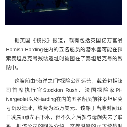
据英国《镜报》报道，载有包括英国亿万富翁
Hamish Harding在内的五名船员的潜水器可能在探
索泰坦尼克号残骸遗址时被困在了泰坦尼克号的残
骸中。
这艘船由“海洋之门”探险公司运营，载着包括该
司首席执行官Stockton Rush、法国探险家PH
Nargeolet以及Harding在内的五名船员前往泰坦尼克
号沉没遗址，旅费为25万美元。该船于当地时间18
日凌晨4点左右下水，但不久之后就与母舰失去了联
系。据该公司的网站介绍，这艘潜艇的水下续航时