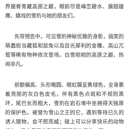
界屋脊青藏高原之巅，眼前尽是峰峦碧水、展翅雄
鹰、嬉戏的雪豹与她的朋友们。
先导预告中，可见雪豹神秘优雅的身影，搞笑的
萌蠢担当藏狐和鼠兔以及目光犀利的金雕、高山兀
鹫等稀有物种依次登场。白雪皑皑的高原之巅，热
闹非凡。
前额偏高、头形略圆、眼虹膜呈黄绿色，全身裹
着亮丽的灰白色皮毛，伴有黑色点斑和不规则黑
环，尾巴长而粗大，雪豹在岩石堆中坐拥得天独厚
的保护色。被誉为雪山之王的它，遇到等待已久的
诱人猎物，会不怒而威；碰上可以分享快乐的动物