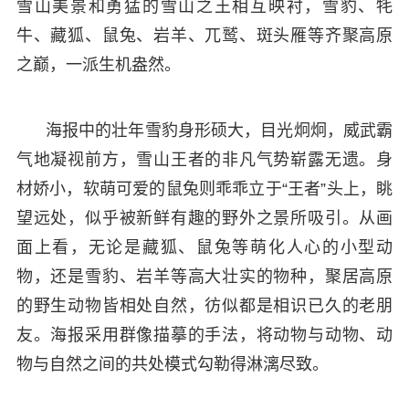
雪山美景和勇猛的雪山之王相互映衬，雪豹、牦
牛、藏狐、鼠兔、岩羊、兀鹫、斑头雁等齐聚高原
之巅，一派生机盎然。
海报中的壮年雪豹身形硕大，目光炯炯，威武霸
气地凝视前方，雪山王者的非凡气势崭露无遗。身
材娇小，软萌可爱的鼠兔则乖乖立于“王者”头上，眺
望远处，似乎被新鲜有趣的野外之景所吸引。从画
面上看，无论是藏狐、鼠兔等萌化人心的小型动
物，还是雪豹、岩羊等高大壮实的物种，聚居高原
的野生动物皆相处自然，彷似都是相识已久的老朋
友。海报采用群像描摹的手法，将动物与动物、动
物与自然之间的共处模式勾勒得淋漓尽致。