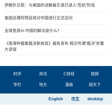
伊朗外交部：与美国的谅解备忘录已进入“危机”阶段
泰国总理阿努廷将对中国进行正式访问
全球竞逐AI 中国的解法是什么？
《南海仲裁案裁决新批驳》报告发布 揭示所谓“裁决”存重
大谬误
时评
资讯
C财经
视频
专栏
地方
漫画
观天下
English
中文
desktop