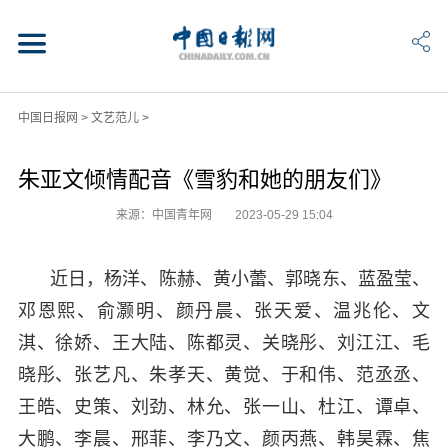
中国日报网
>
文艺范儿
>
朱亚文倾情配音《雪豹和她的朋友们》
来源：中国青年网
2023-05-29 15:04
近日，杨洋、陈赫、黄小蕾、郭晓东、蓝盈莹、
邓恩熙、俞灏明、颜丹晨、张天爱、温兆伦、文
淇、徐娇、王大陆、陈都灵、关晓彤、刘江江、毛
晓彤、张艺凡、朱孝天、黄觉、于和伟、范丞丞、
王皓、史策、刘劲、林允、张一山、杜江、谭卓、
大鹏、李晨、邢菲、李乃文、颜丙燕、韩昊霖、焦