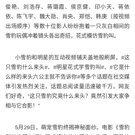
俊艳、刘浩存、蒋璐霞、侯京健、印小天、蒋依
依、陈飞宇、魏大勋、肖央、郑恺、韩庚（按视频
出场顺序）等数十位影人纷纷抱着一只灰白相间的
雪豹玩偶冲着镜头各出奇招，花式模仿雪豹叫。
小雪豹和明星的互动视频铺天盖地般刷屏，#这
只雪豹什么来头#、#明星花式学雪豹叫#、#它是什
么样的来头六公主就不告诉你#等多个话题在社交媒
体引发热烈关注，话题总阅读量迅速破千万。网友
们好奇，“这只雪豹究竟什么来头？竟然引发大家争
相与它合影！”
5月29日，萌宠雪豹终揭神秘面纱。电影《雪豹