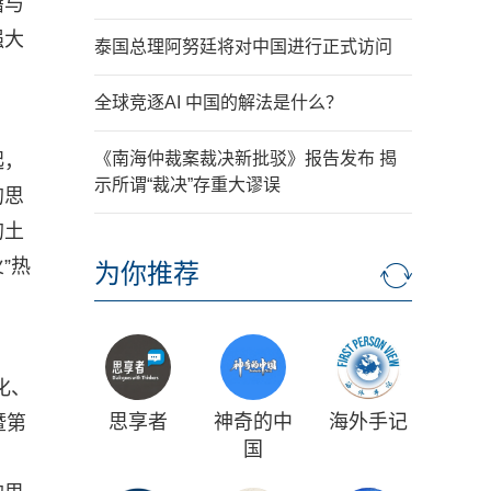
籍与
强大
泰国总理阿努廷将对中国进行正式访问
全球竞逐AI 中国的解法是什么？
《南海仲裁案裁决新批驳》报告发布 揭
起，
示所谓“裁决”存重大谬误
的思
的土
”热
为你推荐
化、
思享者
神奇的中
海外手记
暨第
国
。