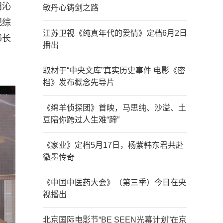
田沁
敏丹心铸剑之路
视综
江苏卫视《纯真年代的爱情》定档6月2日
书长
播出
取材于“中央文库”真实历史事件 电影《密
档》发布概念先导片
《绵羊侦探团》首映，马思纯、沙溢、土
豆陪你跨过人生难“蹄”
《家业》定档5月17日，杨紫韩东君共赴
徽墨传奇
《中国中医药大会》（第三季）今日在央
视播出
北京国际电影节“BE SEEN光幕计划”在京