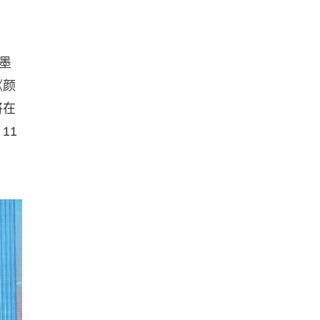
墨
《颜
将在
11