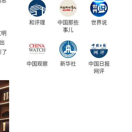
的思
和评理
中国那些
世界说
事儿
文明
出
引了
中国观察
新华社
中国日报
网评