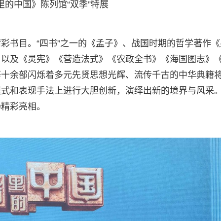
里的中国》陈列馆“双季”特展
彩书目。“四书”之一的《孟子》、战国时期的哲学著作《
，以及《灵宪》《营造法式》《农政全书》《海国图志》
等十余部闪烁着多元先贤思想光辉、流传千古的中华典籍
式和表现手法上进行大胆创新，演绎出新的境界与风采。
场精彩亮相。